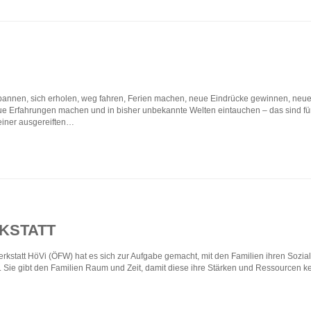
annen, sich erholen, weg fahren, Ferien machen, neue Eindrücke gewinnen, neue
ue Erfahrungen machen und in bisher unbekannte Welten eintauchen – das sind fü
 einer ausgereiften…
KSTATT
kstatt HöVi (ÖFW) hat es sich zur Aufgabe gemacht, mit den Familien ihren Sozia
er. Sie gibt den Familien Raum und Zeit, damit diese ihre Stärken und Ressource