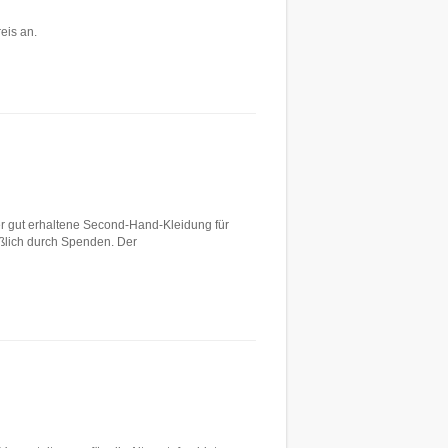
eis an.
r gut erhaltene Second-Hand-Kleidung für
ßlich durch Spenden. Der