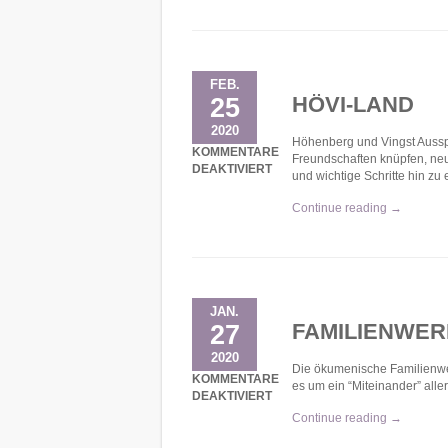
FEB.
HÖVI-LAND
25
2020
Höhenberg und Vingst Aussp
KOMMENTARE
Freundschaften knüpfen, ne
DEAKTIVIERT
und wichtige Schritte hin zu
FÜR HÖVI-LAND
Continue reading →
JAN.
FAMILIENWER
27
2020
Die ökumenische Familienwer
KOMMENTARE
es um ein “Miteinander” all
DEAKTIVIERT
FÜR FAMILIENWERKSTATT
Continue reading →