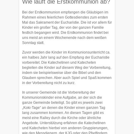
Wie läuft die Erstkommunion ab?
Bei der Erstkommunion empfangen die Gläubigen im
Rahmen eines feierlichen Gottesdienstes zum ersten
Mal das Sakrament der Eucharistie. Die ist vor allem für
Kinder ein großer Tag, der von der ganzen Familie
festlich begangen wird. Die Erstkommunion findet bei
uns meist an einem Wochenende nach dem weißen
Sonntag statt.
Zuvor werden die Kinder im Kommunionsunterricht ca.
ein halbes Jahr lang auf den Empfang der Eucharistie
vorbereitet. Die Katechetinen und Katecheten
begleiten die Kinder auf diesem Weg der Vorbereitung,
indem sie beispielsweise über die Bibel und den
Glauben sprechen. Aber auch Spiel und Spaß kommen
in der Vorbereitung nicht zu kurz.
In unserer Gemeinde ist die Vorbereitung der
Kommunionskinder eine Aufgabe, an der sich die
ganze Gemeinde beteiligt. So gibt es jeweils zwei
„Koki-Tage“ an denen die Kinder einen ganzen Tag
lang zusammen kommen. An diesen Tagen gibt es
meist eine Ralley durch die Kirche oder ähnliche
Angebote. Unterstützung erfahren die Katechetinen
und Katecheten hierbei von anderen Gruppierungen,
wie den Messdienern, der KJG oder den Pfadfindern.