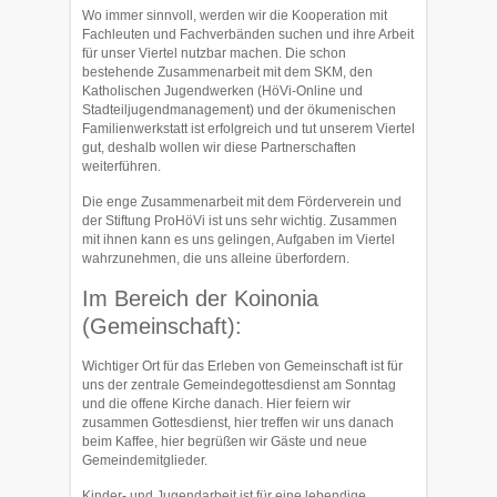
Wo immer sinnvoll, werden wir die Kooperation mit
Fachleuten und Fachver­bänden suchen und ihre Arbeit
für unser Viertel nutzbar ma­chen. Die schon
bestehende Zusammenarbeit mit dem SKM, den
Katholischen Jugend­werken (HöVi-Online und
Stadteiljugendmana­gement) und der ökumenischen
Familienwerkstatt ist erfolgreich und tut unserem Viertel
gut, deshalb wollen wir diese Partnerschaften
weiterführen.
Die enge Zusammenarbeit mit dem Förderverein und
der Stiftung ProHöVi ist uns sehr wichtig. Zusammen
mit ihnen kann es uns gelingen, Aufgaben im Viertel
wahr­zunehmen, die uns alleine überfordern.
Im Bereich der Koinonia
(Gemeinschaft):
Wichtiger Ort für das Erleben von Gemeinschaft ist für
uns der zentrale Ge­meinde­gottesdienst am Sonntag
und die offene Kirche danach. Hier feiern wir
zusammen Gottes­dienst, hier treffen wir uns danach
beim Kaffee, hier begrü­ßen wir Gäste und neue
Gemeindemitglieder.
Kinder- und Jugendarbeit ist für eine lebendige