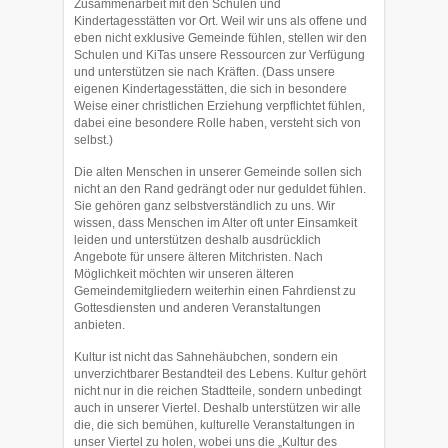
Zusammenarbeit mit den Schulen und
Kindertagesstätten vor Ort. Weil wir uns als offene und
eben nicht ex­klusive Gemeinde fühlen, stellen wir den
Schulen und KiTas unsere Ressourcen zur Verfügung
und unterstützen sie nach Kräften. (Dass unsere
eigenen Kindertages­stätten, die sich in besondere
Weise einer christlichen Er­ziehung verpflichtet fühlen,
dabei eine besondere Rolle haben, versteht sich von
selbst.)
Die alten Menschen in unserer Gemeinde sollen sich
nicht an den Rand gedrängt oder nur geduldet fühlen.
Sie gehören ganz selbstverständlich zu uns. Wir
wissen, dass Menschen im Alter oft unter Einsamkeit
leiden und unterstützen deshalb aus­drücklich
Angebote für unsere älteren Mitchristen. Nach
Möglichkeit möchten wir unseren älteren
Gemeindemitgliedern wei­terhin einen Fahrdienst zu
Gottesdiensten und anderen Veranstaltungen
anbieten.
Kultur ist nicht das Sahnehäubchen, sondern ein
unverzichtbarer Bestandteil des Lebens. Kultur gehört
nicht nur in die reichen Stadtteile, sondern unbe­dingt
auch in unserer Viertel. Deshalb unterstützen wir alle
die, die sich bemü­hen, kulturelle Ver­anstaltungen in
unser Viertel zu holen, wobei uns die „Kul­tur des