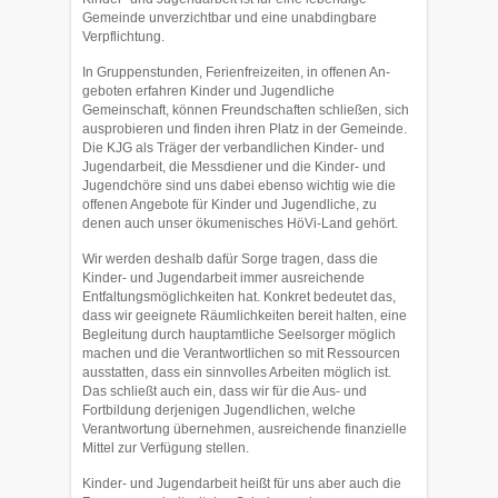
Gemeinde unverzichtbar und eine unabdingbare
Verpflichtung.
In Gruppenstunden, Ferienfreizeiten, in offenen An­
geboten erfahren Kinder und Jugendliche
Gemeinschaft, können Freundschaften schließen, sich
ausprobieren und finden ihren Platz in der Ge­meinde.
Die KJG als Träger der ver­bandlichen Kinder- und
Jugendarbeit, die Messdiener und die Kinder- und
Jugendchöre sind uns dabei ebenso wichtig wie die
offenen Angebote für Kinder und Jugendli­che, zu
denen auch unser ökume­nisches HöVi-Land gehört.
Wir werden deshalb dafür Sorge tragen, dass die
Kinder- und Ju­gendarbeit immer ausreichende
Entfaltungsmöglich­keiten hat. Kon­kret bedeutet das,
dass wir geeig­nete Räum­lichkeiten bereit halten, eine
Begleitung durch hauptamtli­che Seelsorger möglich
machen und die Verantwortlichen so mit Ressourcen
ausstatten, dass ein sinnvolles Arbeiten möglich ist.
Das schließt auch ein, dass wir für die Aus- und
Fortbildung derjenigen Jugendlichen, welche
Verantwortung überneh­men, ausrei­chende finan­zielle
Mittel zur Verfügung stellen.
Kinder- und Jugendarbeit heißt für uns aber auch die