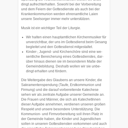
dingt aufrechterhalten. So­wohl bei der Vorbereitung
und dem Feiern der Gottes­dienste als auch bei der
Krankenkommunion werden ehren­amtliche Laien
unsere Seel­sorger immer mehr unterstützen.
Musik ist ein wichtiger Teil der Liturgie.
Wir halten einen hauptamtlichen Kirchenmusiker für
unverzicht­bar, der uns im Gottesdienst beim Gesang
begleitet und den Gottesdienst mitges­taltet.
Kinder-, Jugend- und Kirchenchöre sind eine we­
sentliche Bereiche­rung ei­nes Got­tesdienstes, dar­
über hinaus dienen sie im besonderen Maße der
Gemein­debildung. Deshalb wollen wir sie unbe­
dingt erhalten und fördern.
Die Weitergabe des Glaubens an unsere Kinder, die
Sakramentenspendung (Taufe, Erstkommunion und
Fir­mung) und die darauf vorbereitende Katechese
sehen wir als zentrale Aufgabe unserer Gemeinde an.
Die Frauen und Männer, die sich als KatechetInnen
dieser Aufgabe anneh­men, verdienen unseren gro­ßen
Respekt und unsere be­sondere Unterstützung. Die
Kommunion- und Firmvorbe­reitung soll ihren Platz in
der Gemeinde haben, die Kinder und Ju­gendlichen
sollen in unseren Got­tesdiensten vor­kommen und auch