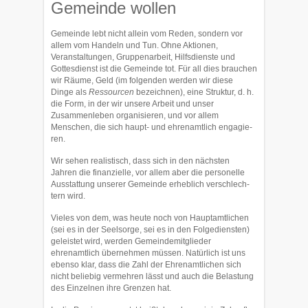
Gemeinde wollen
Gemeinde lebt nicht allein vom Reden, sondern vor
allem vom Handeln und Tun. Ohne Aktio­nen,
Veranstaltungen, Gruppenarbeit, Hilfsdienste und
Gottesdienst ist die Ge­meinde tot. Für all dies brauchen
wir Räume, Geld (im folgenden werden wir diese
Dinge als
Ressourcen
bezeichnen), eine Struktur, d. h.
die Form, in der wir unsere Arbeit und unser
Zusammenleben organisie­ren, und vor allem
Menschen, die sich haupt- und ehren­amtlich engagie­
ren.
Wir sehen realistisch, dass sich in den nächsten
Jahren die finanzielle, vor al­lem aber die personelle
Ausstattung unserer Gemeinde erheblich ver­schlech­
tern wird.
Vieles von dem, was heute noch von Hauptamtlichen
(sei es in der Seel­sorge, sei es in den Folgediensten)
geleistet wird, werden Gemeindemit­glieder
ehrenamtlich übernehmen müssen. Natürlich ist uns
ebenso klar, dass die Zahl der Ehrenamtli­chen sich
nicht beliebig vermehren lässt und auch die Belastung
des Einzelnen ihre Grenzen hat.