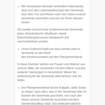
Wir vereinbaren deshalb verbindlich miteinander,
dass sich alle Lebensäuße­run­gen der Gemeinde,
also alles Tun und Reden nach den Zielen unse­rer
Ge­meinde ausrichten und sich an ihnen mes­sen
lassen.
Als zweites braucht eine funktionierende Gemeinde
klare, demokra­tische Struktu­ren, damit
Entscheidungsprozesse transparent und
nachvollziehbar werden.
Unser Erzbischof gibt uns dazu bereits zwei In­
strumente an die Hand:
den Kirchenvorstand und den Pfarrgemeinderat.
In diese Gremien wählen wir Frauen und Männer aus
unse­rer Mitte, die zu­sam­men mit dem Pfarrer und den
anderen Seelsorgern in besonderer Weise Ver­
antwortung für die Ge­meinde übernehmen und sie
leiten.
Der Pfarrgemeinderat hat die Aufgabe, dafür Sorge
zu tragen, dass alles, was in der Gemeinde oder im
Namen der Gemeinde geschieht, sich nach den
Zielen unserer Gemeinde ausrichtet und dem
Gemeindeaufbau nützt. Das bedeutet natürlich