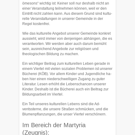
ömesons“ wichtig ist: Keiner soll nur deshalb nicht an
einer Veranstaltung teilnehmen können, weil er den
Eintritt nicht zahlen kann. Aus diesem Grund sind kultu­
relle Veranstaltungen in unserer Ge­meinde in der
Regel kostenfrei.
Wie das kulturelle Angebot unserer Gemeinde konkret
aussieht, wird immer von denjenigen abhängen, die es
verantworten. Wir werden aber auch darum bemüht
sein, ausreichend Ange­bote zur religiö­sen und
theologischen Bildung zu machen.
Ein wichtiger Beitrag zum kulturellen Leben gerade in
einem Viertel mit vielen sozi­alen Problemen ist unserer
Bücherei (KÖB). Vor allem Kinder und Jugendli­che ha­
ben hier einen niederschwelligen Zugang zu guter
Literatur. Lesen er­höht die Le­benschancen unserer
Kinder. Deshalb ist die Bücherei auch ein Bei­trag zur
Bil­dungsarbeit im Viertel.
Ein Teil unseres kulturellen Lebens sind die Ad­
ventssterne, die un­sere Straßen schmücken, und die
Blumenpflan­zungen, die unser Viertel ver­schönern.
Im Bereich der Martyria
(Zeugnis):