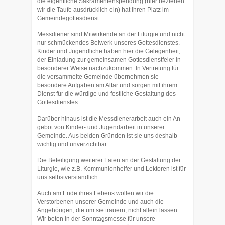
die eigent­liche Sakramentenspendung (hier be­ziehen
wir die Taufe ausdrücklich ein) hat ihren Platz im
Gemeindegottesdienst.
Messdiener sind Mitwirkende an der Liturgie und nicht
nur schmückendes Beiwerk unseres Gottesdienstes.
Kinder und Jugendliche haben hier die Gelegenheit,
der Einla­dung zur gemeinsamen Gottesdienstfeier in
besonderer Weise nachzukom­men. In Vertretung für
die versammelte Gemeinde übernehmen sie
besondere Aufgaben am Altar und sorgen mit ihrem
Dienst für die würdige und festliche Gestaltung des
Gottesdienstes.
Darüber hinaus ist die Messdienerarbeit auch ein An­
gebot von Kinder- und Jugendarbeit in un­serer
Gemeinde. Aus beiden Gründen ist sie uns deshalb
wichtig und unver­zicht­bar.
Die Beteiligung weiterer Laien an der Gestaltung der
Liturgie, wie z.B. Kommunion­helfer und Lektoren ist für
uns selbstverständlich.
Auch am Ende ihres Lebens wollen wir die
Verstorbenen unserer Gemeinde und auch die
Angehörigen, die um sie trauern, nicht allein lassen.
Wir beten in der Sonntagsmesse für unsere