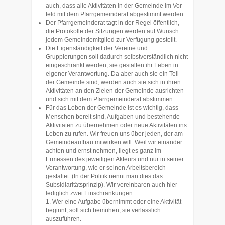
auch, dass alle Aktivitäten in der Gemeinde im Vor­
feld mit dem Pfarr­gemeinderat abgestimmt werden.
Der Pfarrgemeinderat tagt in der Regel öffentlich,
die Protokolle der Sitzungen werden auf Wunsch
jedem Gemeindemitglied zur Verfügung gestellt.
Die Eigenständigkeit der Vereine und
Gruppierungen soll da­durch selbstver­stä­nd­lich nicht
eingeschränkt werden, sie gestal­ten ihr Leben in
eigener Verant­wortung. Da aber auch sie ein Teil
der Gemeinde sind, wer­den auch sie sich in ihren
Aktivitäten an den Zielen der Gemeinde aus­rich­ten
und sich mit dem Pfarr­ge­meinderat abstimmen.
Für das Leben der Gemeinde ist es wichtig, dass
Menschen be­reit sind, Auf­ga­ben und bestehende
Aktivitäten zu übernehmen oder neue Aktivitäten ins
Leben zu rufen. Wir freuen uns über je­den, der am
Gemeindeaufbau mitwirken will. Weil wir einander
achten und ernst nehmen, liegt es ganz im
Ermessen des je­wei­ligen Akteurs und nur in seiner
Verantwortung, wie er seinen Ar­beitsbereich
gestaltet. (In der Politik nennt man dies das
Subsidia­ritätsprinzip). Wir vereinba­ren auch hier
lediglich zwei Einschränkungen:
1. Wer eine Aufgabe übernimmt oder eine Aktivität
beginnt, soll sich bemü­hen, sie verlässlich
auszuführen.