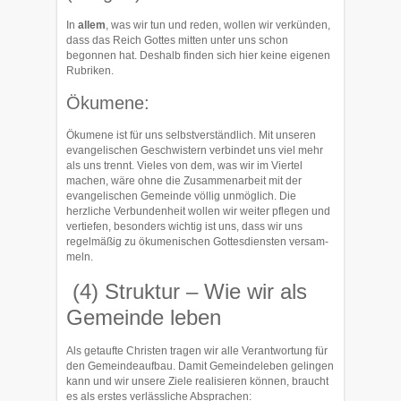
In
allem
, was wir tun und reden, wollen wir verkünden,
dass das Reich Gottes mit­ten unter uns schon
begonnen hat. Deshalb finden sich hier keine eigenen
Rubri­ken.
Ökumene:
Ökumene ist für uns selbstverständlich. Mit unseren
evan­gelischen Geschwis­tern verbindet uns viel mehr
als uns trennt. Vieles von dem, was wir im Viertel
machen, wäre ohne die Zusammenarbeit mit der
evangelischen Ge­meinde völ­lig unmöglich. Die
herzliche Verbundenheit wol­len wir weiter pflegen und
ver­tiefen, besonders wichtig ist uns, dass wir uns
regelmäßig zu ökumenischen Gottes­diensten versam­
meln.
(4) Struktur – Wie wir als
Gemeinde leben
Als getaufte Christen tragen wir alle Verantwortung für
den Gemeindeaufbau. Damit Gemeindeleben gelingen
kann und wir unsere Ziele realisieren können, braucht
es als erstes verlässliche Absprachen: