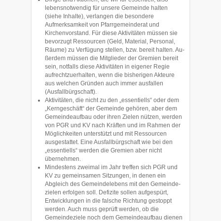
lebensnotwendig für unsere Ge­meinde halten
(siehe Inhalte), verlangen die be­son­dere
Aufmerksamkeit von Pfarrgemeinderat und
Kirchenvor­stand. Für diese Aktivitäten müssen sie
bevor­zugt Res­sourcen (Geld, Material, Personal,
Räume) zu Verfügung stellen, bzw. be­reit halten. Au­
ßerdem müssen die Mitglieder der Gremien bereit
sein, notfalls diese Aktivitäten in eige­ner Regie
aufrechtzuerhalten, wenn die bisherigen Ak­teure
aus welchen Gründen auch immer ausfallen
(Ausfallbürgschaft).
Aktivitäten, die nicht zu den „essentiells“ oder dem
„Kernge­schäft“ der Ge­meinde gehören, aber dem
Gemeindeaufbau oder ihren Zielen nützen, wer­den
von PGR und KV nach Kräften und im Rahmen der
Möglichkeiten unter­stützt und mit Res­sourcen
ausgestattet. Eine Ausfallbürgschaft wie bei den
„essentiells“ wer­den die Gremien aber nicht
übernehmen.
Mindestens zweimal im Jahr treffen sich PGR und
KV zu gemein­samen Sit­zun­gen, in denen ein
Abgleich des Gemeindelebens mit den Gemeinde­
zielen er­fol­gen soll. Defizite sollen aufgespürt,
Entwicklungen in die falsche Richtung ge­stoppt
werden. Auch muss geprüft werden, ob die
Gemeinde­ziele noch dem Gemein­deaufbau dienen