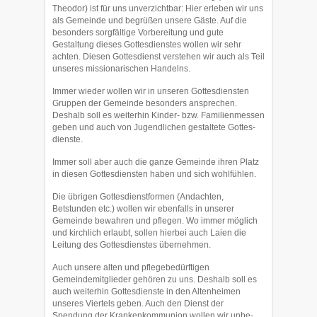
Theodor) ist für uns unver­zicht­bar: Hier erleben wir uns
als Gemeinde und begrüßen unsere Gäste. Auf die
besonders sorgfältige Vorbereitung und gute
Gestaltung die­ses Gottesdienstes wollen wir sehr
achten. Diesen Gottesdienst verstehen wir auch als Teil
unse­res missionarischen Handelns.
Immer wieder wollen wir in unseren Gottesdiensten
Gruppen der Ge­meinde besonders ansprechen.
Deshalb soll es weiterhin Kinder- bzw. Famili­enmessen
ge­ben und auch von Jugendlichen gestaltete Gottes­
dienste.
Immer soll aber auch die ganze Gemeinde ihren Platz
in diesen Gottes­diensten ha­ben und sich wohlfühlen.
Die übrigen Gottesdienstformen (Andachten,
Betstunden etc.) wollen wir ebenfalls in unserer
Gemeinde bewahren und pflegen. Wo immer möglich
und kirchlich er­laubt, sollen hierbei auch Laien die
Leitung des Gottesdienstes übernehmen.
Auch unsere alten und pflegebedürftigen
Gemeindemitglieder gehören zu uns. Deshalb soll es
auch weiterhin Gottesdienste in den Altenheimen
unseres Viertels geben. Auch den Dienst der
Spendung der Kran­kenkommunion wollen wir unbe­