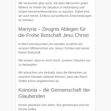
Wir versuchen aber auch, mit allen Menschen guten
Willens im Viertel die Si­tuation in Höhenberg und
Vingst menschenfreundlicher zu machen. Dabei sind
wir auch bereit, Einfluss auf politische Ent­scheidungen
zu nehmen.
Martyria – Zeugnis Ablegen für
die Frohe Botschaft Jesu Christi
In Wort und besonders im Handeln erzählen wir
unseren Mitmen­schen von Jesus Christus und seiner
frohen Botschaft.
Wir wissen, dass es nicht reicht, unseren Glauben nur
zu behaup­ten.
Wir wünschen uns deshalb, dass die Menschen an
unserem Han­deln ablesen kön­nen, dass das Reich
Gottes schon angebrochen ist.
Koinonia – die Gemeinschaft der
Glaubenden
Keiner glaubt für sich allein. Nur gemeinsam sind wir
Kirche Gottes.