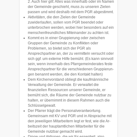
2. Auch hier gilt: Alles was innerhalb oder im Namen
der Gemeinde ge­schieht, muss zu unseren Zielen
passen und wird deshalb mit dem PGR abge­stimmt.
Aktivitäten, die den Zielen der Gemeinde
zuwiderlaufen, sollen vom PGR be­en­det oder
unterbrochen werden, wobei hier beson­ders auf ein
men­schenfreundli­ches Miteinander zu achten ist.
Kommt es in einer Gruppierung oder zwischen
Gruppen der Gemeinde zu Konflik­ten oder
Problemen, so bietet sich der PGR als
Ansprechpartner an, der zu vermitteln versucht oder
sich ggf. um externe Hilfe bemüht. (Es kann sinn­voll
sein, wenn innerhalb des Pfarrgemeinderates feste
Ansprechpartner für die verschie­denen Gruppierun­
gen benannt werden, die den Kontakt halten)
Dem Kirchenvorstand obliegt die kaufmännische
Verwaltung der Ge­meinde. Er verwaltet die
finanziellen Ressourcen unserer Ge­meinde, er
bemüht sich, die Räume der Gemeinde nutzbar zu
halten, er übernimmt in diesem Rahmen auch die
Schlüsselge­walt.
Der Pfarrer trägt die Personalverantwortung.
Gemeinsam mit KV und PGR und in Absprache mit
den jeweiligen Mitarbeitern legt er fest, wie die Ar­
beitszeit der hauptamtlichen Mitarbeiter für die
Gemeinde nutzbar gemacht wird.
Dinge und Aktionen, die wir für essentiell, also