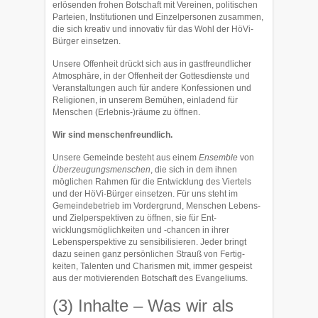
erlösenden frohen Bot­schaft mit Ver­einen, politischen
Parteien, Institutionen und Einzelpersonen zu­sammen,
die sich kreativ und innovativ für das Wohl der HöVi-
Bürger ein­setzen.
Unsere Offenheit drückt sich aus in gastfreundlicher
Atmosphäre, in der Of­fenheit der Gottesdienste und
Veranstaltungen auch für andere Konfes­sionen und
Religio­nen, in unserem Bemühen, einladend für
Menschen (Erlebnis-)räume zu öffnen.
Wir sind menschenfreundlich.
Unsere Gemeinde besteht aus einem
Ensemble
von
Überzeu­gungsmen­schen
, die sich in dem ihnen
möglichen Rahmen für die Entwicklung des Viertels
und der HöVi-Bürger einsetzen. Für uns steht im
Gemeindebetrieb im Vor­der­grund, Men­schen Lebens-
und Zielperspektiven zu öffnen, sie für Ent­
wicklungsmöglichkeiten und -chancen in ihrer
Lebensperspektive zu sen­sibi­lisieren. Jeder bringt
dazu seinen ganz persönlichen Strauß von Fertig­
keiten, Talenten und Charismen mit, immer gespeist
aus der motivierenden Botschaft des Evangeliums.
(3) Inhalte – Was wir als