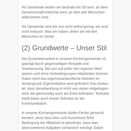
Als Gemeinde wollen wir deshalb ein Ort sein, an dem
Gemeinschaft erfahrbar wird, an dem alle Menschen
willkommen sind.
Als Gemeinde sind wir uns nicht selbst genug, wir sind
nicht exklu­siv: Was wir ha­ben, teilen wir mit den
Menschen im Viertel.
(2) Grundwerte – Unser Stil
Die Zusammenarbeit in unserer Kirchengemeinde ist
geprägt durch gegensei­tigen Respekt und
Anerkennung. Bei uns soll jeder den ei­genen Wert
spüren und ohne Vorbedingungen mitarbeiten können.
Dabei steht das eigenverant­wortliche Arbeiten im
Vordergrund, Ei­geninitiative wird gefördert. Das bedeu­
tet, dass Verantwortung in HöVi von vielen mitgetragen
wird, die gleichzeitig auch am Erlös teilhaben. Teil­habe
heißt dabei auch immer Teilhabe an der
Kommunikation.
In unserer Kirchen­gemeinde dürfen Fehler gemacht
werden, ohne dass dies zum Ausschluss führt.
Bedingung der Mitarbeit ist allerdings, dass man
übernom­mene Aufgaben verläss­lich erledigt. Dabei