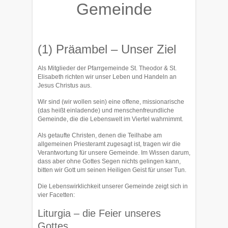
Gemeinde
(1) Präambel – Unser Ziel
Als Mitglieder der Pfarrgemeinde St. Theodor & St.
Elisabeth richten wir unser Le­ben und Handeln an
Jesus Christus aus.
Wir sind (wir wollen sein) eine offene, missionarische
(das heißt einla­dende) und menschenfreundliche
Gemeinde, die die Lebenswelt im Viertel wahr­nimmt.
Als getaufte Christen, denen die Teilhabe am
allgemeinen Priesteramt zu­ge­sagt ist, tragen wir die
Verantwortung für unsere Gemeinde. Im Wissen darum,
dass aber ohne Gottes Segen nichts gelingen kann,
bitten wir Gott um seinen Heiligen Geist für unser Tun.
Die Lebenswirklichkeit unserer Gemeinde zeigt sich in
vier Facetten:
Liturgia – die Feier unseres
Gottes