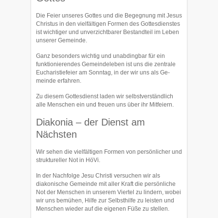
Die Feier unseres Gottes und die Begegnung mit Jesus
Christus in den vielfältigen Formen des Gottesdienstes
ist wichtiger und unverzichtbarer Bestandteil im Leben
unserer Gemeinde.
Ganz besonders wichtig und unabdingbar für ein
funktionierendes Ge­meinde­leben ist uns die zentrale
Eucharistiefeier am Sonntag, in der wir uns als Ge­
meinde erfah­ren.
Zu diesem Gottesdienst laden wir selbstverständlich
alle Menschen ein und freuen uns über ihr Mitfeiern.
Diakonia – der Dienst am
Nächsten
Wir sehen die vielfältigen Formen von persönlicher und
struktureller Not in HöVi.
In der Nachfolge Jesu Christi versuchen wir als
diakonische Ge­meinde mit al­ler Kraft die persönliche
Not der Menschen in unserem Viertel zu lindern, wo­bei
wir uns bemühen, Hilfe zur Selbsthilfe zu leisten und
Menschen wieder auf die eigenen Füße zu stellen.