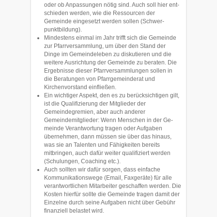
oder ob Anpassungen nötig sind. Auch soll hier ent­
schieden werden, wie die Ressourcen der
Gemeinde ein­gesetzt werden sollen (Schwer­
punktbildung).
Mindestens einmal im Jahr trifft sich die Gemeinde
zur Pfarrver­sammlung, um über den Stand der
Dinge im Gemeindeleben zu diskutie­ren und die
weitere Ausrichtung der Gemeinde zu bera­ten. Die
Ergebnisse dieser Pfarrversammlun­gen sollen in
die Be­ratun­gen von Pfarrgemeinderat und
Kirchenvor­stand einfließen.
Ein wichtiger Aspekt, den es zu berücksichtigen gilt,
ist die Qualifizierung der Mit­glieder der
Gemeindegremien, aber auch anderer
Gemeindemitglie­der: Wenn Menschen in der Ge­
meinde Verantwortung tragen oder Aufga­ben
übernehmen, dann müssen sie über das hinaus,
was sie an Talenten und Fähigkeiten bereits
mitbringen, auch dafür weiter qualifiziert werden
(Schu­lungen, Coaching etc.).
Auch sollten wir dafür sorgen, dass ein­fache
Kommunikati­ons­wege (Email, Faxgeräte) für alle
verantwortli­chen Mitarbeiter ge­schaffen werden. Die
Kosten hierfür sollte die Gemeinde tragen damit der
Einzelne durch seine Aufgaben nicht über Gebühr
finanziell belastet wird.